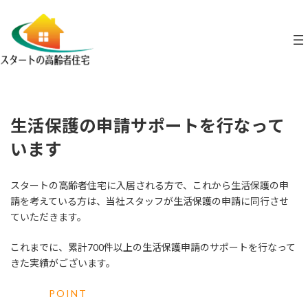
コ
ナ
ン
ビ
テ
ゲ
ン
ー
ツ
シ
へ
ョ
ス
ン
キ
に
ッ
移
生活保護の申請サポートを行なって
プ
動
います
スタートの高齢者住宅に入居される方で、これから生活保護の申
請を考えている方は、当社スタッフが生活保護の申請に同行させ
ていただきます。
これまでに、累計700件以上の生活保護申請のサポートを行なって
きた実績がございます。
POINT