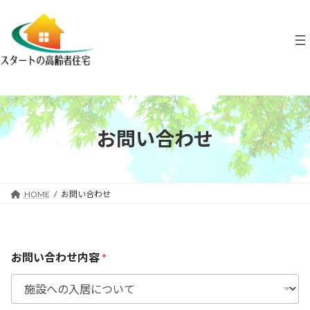
コ
ナ
ン
ビ
テ
ゲ
ン
ー
ツ
シ
へ
ョ
ス
ン
キ
に
ッ
移
プ
動
お問い合わせ
HOME
お問い合わせ
お問い合わせ内容
*