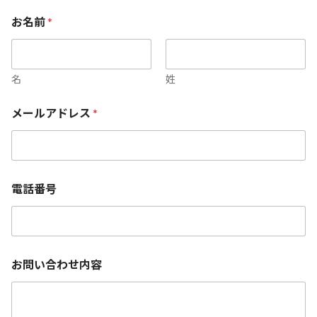
お名前
*
名
姓
メールアドレス
*
*
電話番号
お
問
い
合
わ
せ
お問い合わせ内容
内
容
*